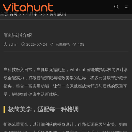


主页
首页
>>
产品中心
>>
智能戒指
智能戒指介绍
admin
2025-07-24
智能戒指
408




当科技融入日常，当健康无需刻意，Vitahunt 智能戒指以极简设计承
载全能实力，打破智能穿戴与精致美学的边界，将多元健康守护藏于
指尖，整合丰富实用功能，让每一次佩戴都成为舒适与质感的双重享
受，解锁智能健康生活新体验。
极简美学，适配每一种格调
拒绝笨重冗余，以纤细利落的戒身设计，诠释低调高级的审美。奶白