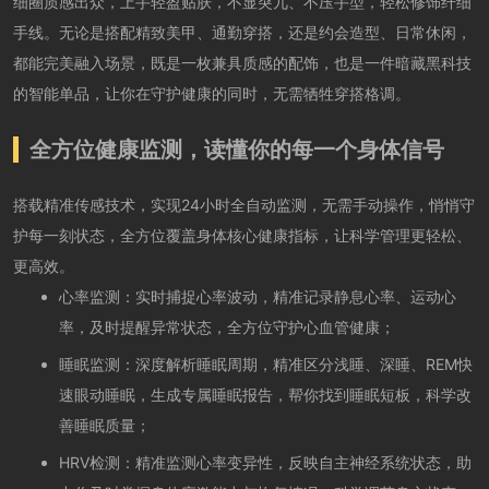
细圈质感出众，上手轻盈贴肤，不显突兀、不压手型，轻松修饰纤细
手线。无论是搭配精致美甲、通勤穿搭，还是约会造型、日常休闲，
都能完美融入场景，既是一枚兼具质感的配饰，也是一件暗藏黑科技
的智能单品，让你在守护健康的同时，无需牺牲穿搭格调。
全方位健康监测，读懂你的每一个身体信号
搭载精准传感技术，实现24小时全自动监测，无需手动操作，悄悄守
护每一刻状态，全方位覆盖身体核心健康指标，让科学管理更轻松、
更高效。
心率监测：实时捕捉心率波动，精准记录静息心率、运动心
率，及时提醒异常状态，全方位守护心血管健康；
睡眠监测：深度解析睡眠周期，精准区分浅睡、深睡、REM快
速眼动睡眠，生成专属睡眠报告，帮你找到睡眠短板，科学改
善睡眠质量；
HRV检测：精准监测心率变异性，反映自主神经系统状态，助